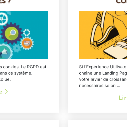
S ?
CO
les cookies. Le RGPD est
Si l’Expérience Utilisat
ans ce système.
chaîne une Landing Page
solue.
votre levier de croissa
nécessaires selon ...
le
Li