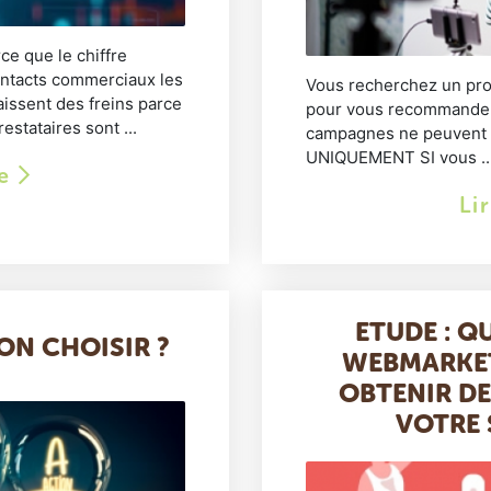
rce que le chiffre
contacts commerciaux les
Vous recherchez un pro
aissent des freins parce
pour vous recommander,
estataires sont ...
campagnes ne peuvent ê
UNIQUEMENT SI vous ..
le
Li
ETUDE : Q
ON CHOISIR ?
WEBMARKET
OBTENIR DE
VOTRE 