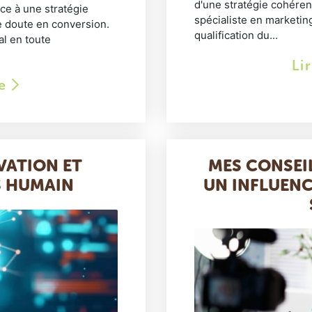
d'une stratégie cohéren
âce à une stratégie
spécialiste en marketing
e doute en conversion.
qualification du...
al en toute
Li
le
VATION ET
MES CONSEI
S HUMAIN
UN INFLUENC