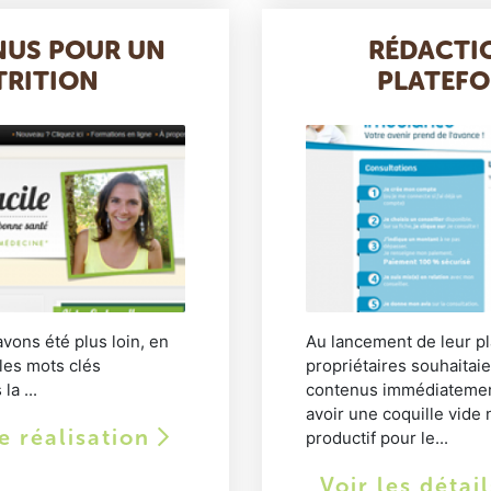
NUS POUR UN
RÉDACTI
TRITION
PLATEFO
vons été plus loin, en
Au lancement de leur p
les mots clés
propriétaires souhaitai
a ...
contenus immédiatement
avoir une coquille vide n
te réalisation
productif pour le...
Voir les détai