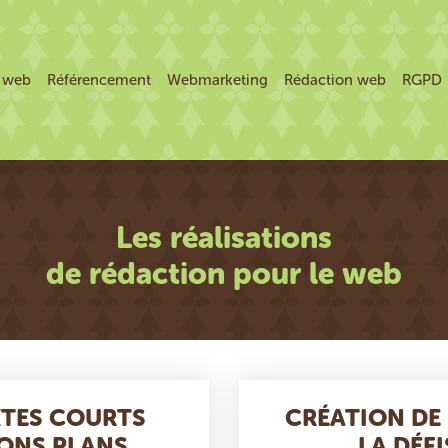
e web
Référencement
Webmarketing
Rédaction web
RGPD
Les réalisations
de rédaction pour le web
XTES COURTS
CRÉATION DE
BONS PLANS
LA DÉF