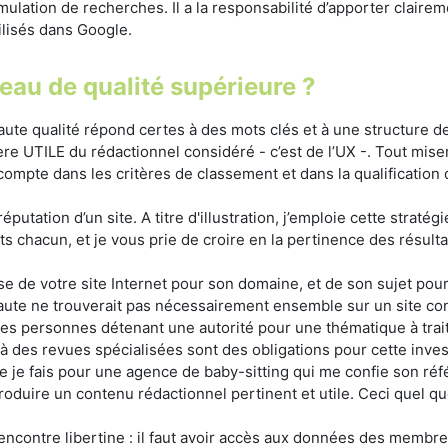
mulation de recherches. Il a la responsabilité d’apporter clair
ilisés dans Google.
au de qualité supérieure ?
ute qualité répond certes à des mots clés et à une structure de
e UTILE du rédactionnel considéré - c’est de l’UX -. Tout miser
 compte dans les critères de classement et dans la qualification d
éputation d’un site. A titre d'illustration, j’emploie cette stra
 chacun, et je vous prie de croire en la pertinence des résultat
e de votre site Internet pour son domaine, et de son sujet pour
naute ne trouverait pas nécessairement ensemble sur un site co
r des personnes détenant une autorité pour une thématique à trai
à des revues spécialisées sont des obligations pour cette investi
 que je fais pour une agence de baby-sitting qui me confie son r
roduire un contenu rédactionnel pertinent et utile. Ceci quel que
rencontre libertine : il faut avoir accès aux données des membr