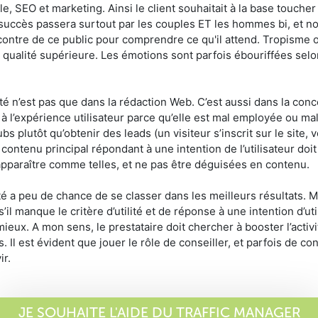
ale, SEO et marketing. Ainsi le client souhaitait à la base touche
uccès passera surtout par les couples ET les hommes bi, et no
rencontre de ce public pour comprendre ce qu'il attend. Tropisme
qualité supérieure. Les émotions sont parfois ébouriffées selon l
é n’est pas que dans la rédaction Web. C’est aussi dans la concep
à l’expérience utilisateur parce qu’elle est mal employée ou mal
s plutôt qu’obtenir des leads (un visiteur s’inscrit sur le site, 
 contenu principal répondant à une intention de l’utilisateur doit 
pparaître comme telles, et ne pas être déguisées en contenu.
 a peu de chance de se classer dans les meilleurs résultats. Mê
s’il manque le critère d’utilité et de réponse à une intention d’ut
mieux. A mon sens, le prestataire doit chercher à booster l’activi
Il est évident que jouer le rôle de conseiller, et parfois de cont
ir.
JE SOUHAITE L'AIDE DU TRAFFIC MANAGER