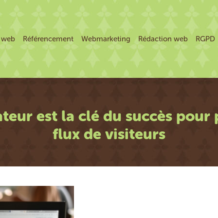
e web
Référencement
Webmarketing
Rédaction web
RGPD
sateur est la clé du succès pour
flux de visiteurs