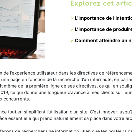
Explorez cet artic
L’importance de l’intentio
L’importance de produir
Comment atteindre un ni
ion de l’expérience utilisateur dans les directives de référence
 d’une page en fonction de la recherche d’un internaute, en parl
agit même de la première ligne de ses directives, ce qui en souli
s 2019, ce qui donne une longueur d’avance à mes clients sur leur
ux concurrents.
ance tout en simplifiant l’utilisation d'un site. C’est innover jus
èce essentielle qui prend naturellement sa place dans votre arc
açons de rechercher une information. Bien que les porteurs de