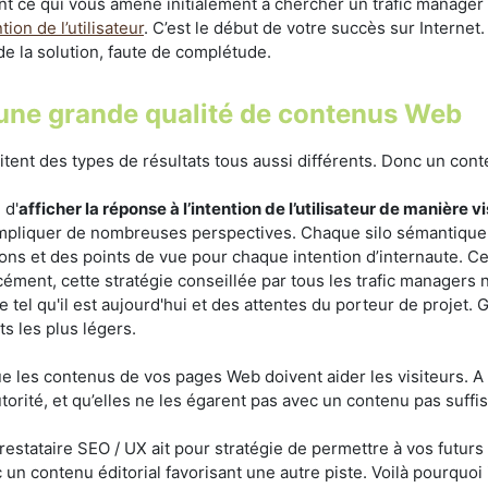
rtant ce qui vous amène initialement à chercher un trafic manag
ion de l’utilisateur
. C’est le début de votre succès sur Internet
de la solution, faute de complétude.
 une grande qualité de contenus Web
tent des types de résultats tous aussi différents. Donc un con
 d'
afficher la réponse à l’intention de l’utilisateur de manière vi
impliquer de nombreuses perspectives. Chaque silo sémantique 
ations et des points de vue pour chaque intention d’internaute. 
orcément, cette stratégie conseillée par tous les trafic manager
e tel qu'il est aujourd'hui et des attentes du porteur de projet.
 les plus légers.
ue les contenus de vos pages Web doivent aider les visiteurs. A c
autorité, et qu’elles ne les égarent pas avec un contenu pas suf
stataire SEO / UX ait pour stratégie de permettre à vos futurs u
un contenu éditorial favorisant une autre piste. Voilà pourquoi 