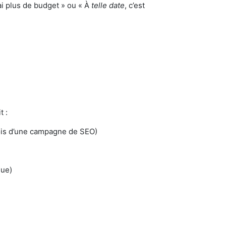
’ai plus de budget » ou « À
telle date
, c’est
t :
 mois d’une campagne de SEO)
que)