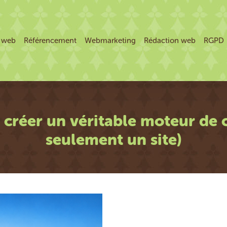
e web
Référencement
Webmarketing
Rédaction web
RGPD
: créer un véritable moteur de 
seulement un site)