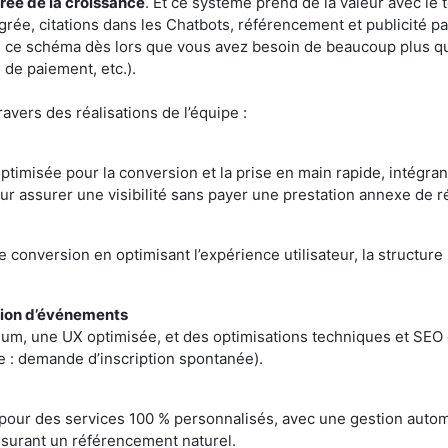
ée de la croissance
. Et ce système prend de la valeur avec le t
tégrée, citations dans les Chatbots, référencement et publicité p
ce schéma dès lors que vous avez besoin de beaucoup plus qu’un
de paiement, etc.).
ravers des réalisations de l’équipe :
ptimisée pour la conversion et la prise en main rapide, intégra
r assurer une visibilité sans payer une prestation annexe de r
e conversion en optimisant l’expérience utilisateur, la structure 
tion d’événements
ium, une UX optimisée, et des optimisations techniques et SEO o
e : demande d’inscription spontanée).
our des services 100 % personnalisés, avec une gestion autom
assurant un référencement naturel.